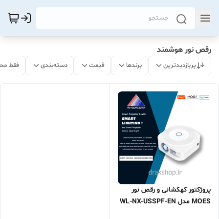
رقص نور هوشمند
پربازدیدترین
برندها
قیمت
دسته‌بندی
فقط مح
پروژکتور کهکشانی و رقص نور
MOES مدل WL-NX-USSPF-EN
(WIFI)