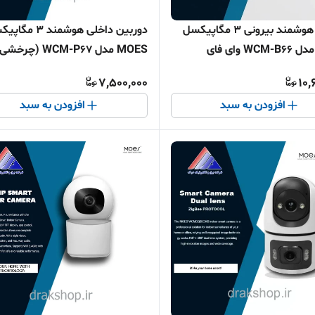
دوربین هوشمند بیرونی 3 مگاپیکسل
دوربین داخلی هوشمند 3 
MOES مدل WCM-B66 وای فای
MOES مدل WCM-P67 (چرخش
ا ردیابی خودکار
ردیابی خودکار WIFI)
7,500,000
10,
افزودن به سبد
افزودن به سبد