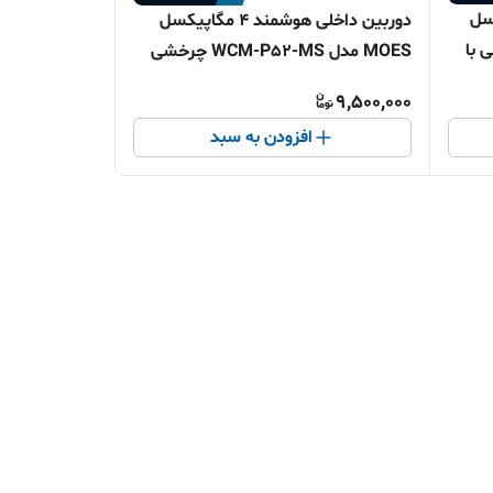
مگاپیکسل
دوربین داخلی هوشمند ۴ مگاپیکسل
چرخشی با
MOES مدل WCM-P52-MS چرخشی
وای فای
9,500,000
افزودن به سبد