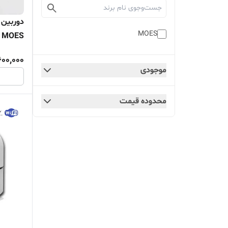
MOES
چرخشی ب
600,000
موجودی
محدوده قیمت