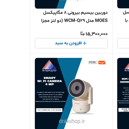
مگاپیکسل
دوربین بیسیم بیرونی 8 مگاپیکسل
ی با
MOES مدل WCM-Q29 (دو لنز مجزا
WiFi)
15,300,000
افزودن به سبد