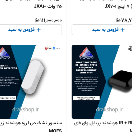
JX7
25 وات JXA10
111,000,000
78,7
افزودن به سبد
افزودن به سبد
کنترل IR + RF هوشمند پرتابل وای فای
سنسور تشخیص لرزه هوشمند زیگ
MOES