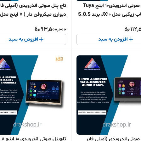
تاچ پنل صوتی اندرویدی10 اینچ Tuya
تاچ پنل صوتی اندرویدی (آمپلی فای
گبی مدل JX10 برند S.O.S
دیواری میکروفن دار ) 7 اینچ مدل
JX701 K
93,500,000
114,
افزودن به سبد
افزودن به سبد
 صوتی اندرویدی (آمپلی فایر
تاچ‌پن