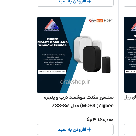
افزودن به سبد
ی ریل
سنسور مگنت هوشمند درب و پنجره
MOES (Zigbee) مدل ZSS-S01
3,150,000
افزودن به سبد