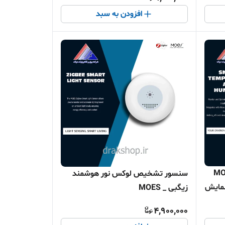
افزودن به سبد
ا و رطوبت MOES
سنسور تشخیص لوکس نور هوشمند
فحه نمایش
زیگبی _ MOES
4,900,000