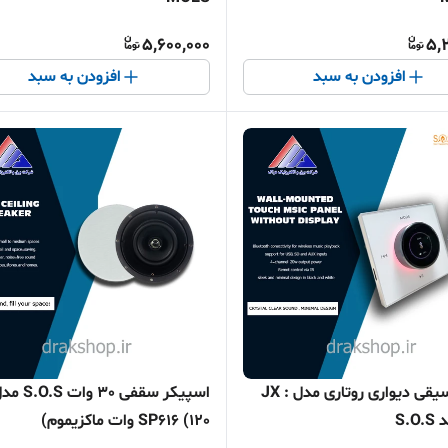
5,600,000
5,
افزودن به سبد
افزودن به سبد
پنل موسیقی دیواری روتاری مدل : JX
اسپیکر سقفی 30 وات O.S
SP616 (120 وات ماکزیموم)