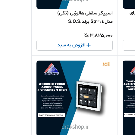
نچ دارای
اسپیکر سقفی هالوژنی (تکی)
مدل:Sp301 برند:S.O.S
3,825,000
افزودن به سبد