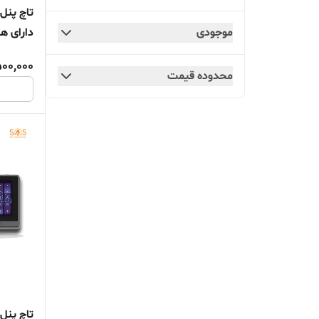
Tuya
موجودی
دارای هاب زی
سایر
500,000
محدوده قیمت
تاچ پنل