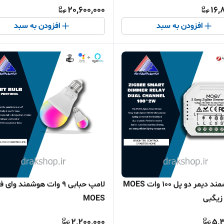
20,600,000
16,
افزودن به سبد
افزودن به سبد
رله هوشمند دیمر دو پل 100 وات MOES
لامپ حبابی 9 وات هوشمند وای 
زیگبی
MOES
2,200,000
5,3