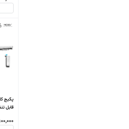
پکیج کا
پروتکل 
00,000