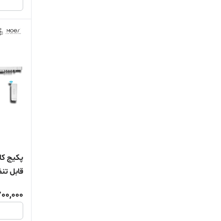
پکیج کا
پروتکل 
00,000