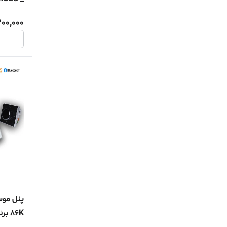
200,000
86K برند S.O.S