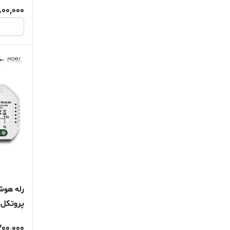
800,000
پروتکل 
00,000