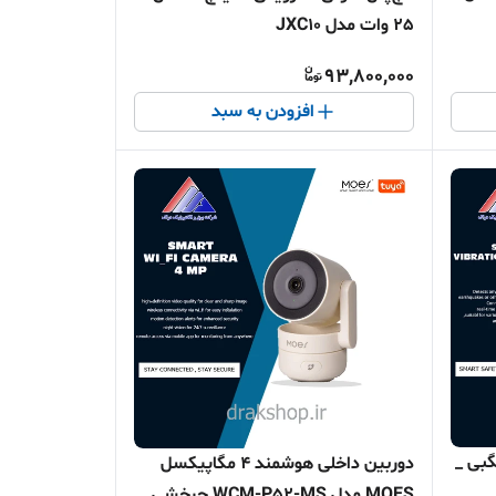
25 وات مدل JXC10
93,800,000
افزودن به سبد
بی _
دوربین داخلی هوشمند ۴ مگاپیکسل
MOES مدل WCM-P52-MS چرخشی