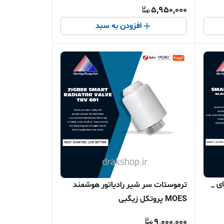
5,950,000
افزودن به سبد
فای _
ترموستات سر شیر رادیاتور هوشمند
MOES پروتکل زیگبی
9,000,000