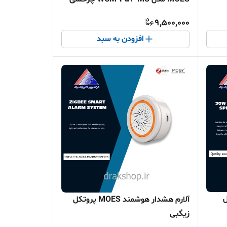
وای فای
9,500,000
افزودن به سبد
S. مدل
آلارم هشدار هوشمند MOES پروتکل
زیگبی