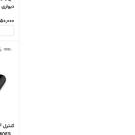
دیواری ) 7 اینچ 01
50,000
_ MOES