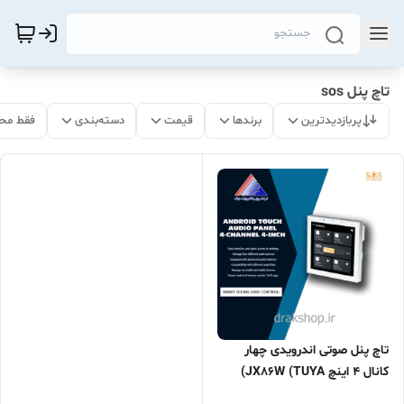
تاچ پنل sos
پربازدیدترین
برندها
قیمت
دسته‌بندی
فقط مح
تاچ پنل صوتی اندرویدی چهار
کانال 4 اینچ JX86W (TUYA)