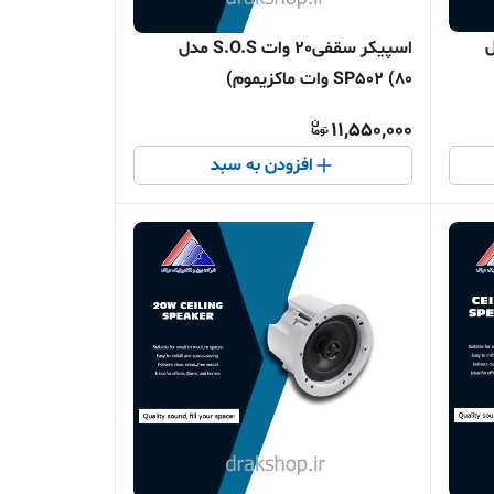
S. مدل
اسپیکر سقفی20 وات S.O.S مدل
SP502 (80 وات ماکزیموم)
11,550,000
افزودن به سبد