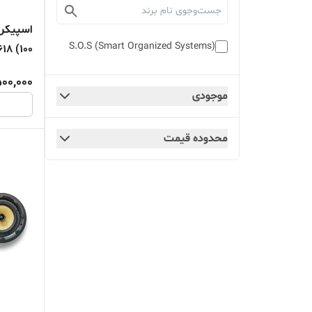
S.O.S (Smart Organized Systems)
SP618 (100 وات م
500,000
موجودی
محدوده قیمت