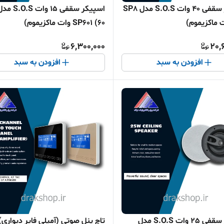
اسپیکر سقفی 40 وات S.O.S مدل SP8
اسپیکر سقفی 15 وات S.O.S
SP601 (60 وات ماکزیموم)
6,300,000
20,
افزودن به سبد
افزودن به سبد
اسپیکر سقفی 25 وات S.O.S مدل
تاچ پنل صوتی (آمپلی فایر دیواری)