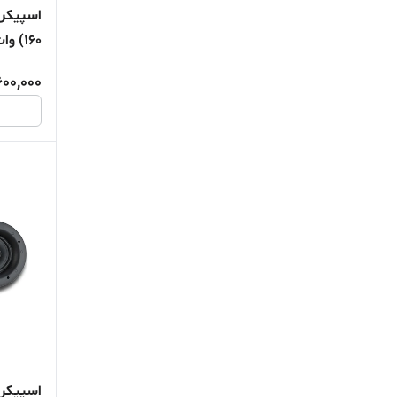
(160 وات ماکزیموم)
600,000