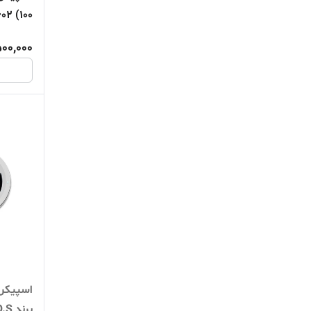
SP602 (100 وات م
500,000
برند S.O.S