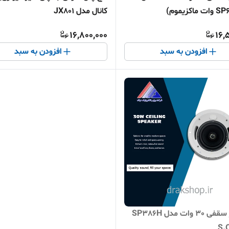
اکزیموم)
کانال مدل JX801
16,800,000
16,
افزودن به سبد
افزودن به سبد
اسپیکر سقفی 30 وات مدل SP386H