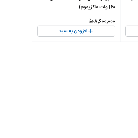
(60 وات ماکزیموم)
8,600,000
افزودن به سبد