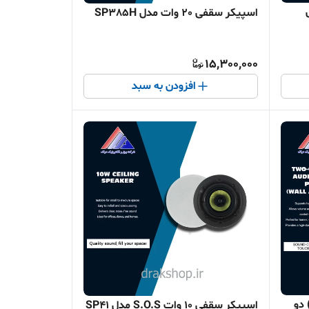
 مدل
اسپیکر سقفی 20 وات مدل SP385H
15,300,000
افزودن به سبد
 دو
اسپیکر سقفی 10 وات S.O.S مدل SP41