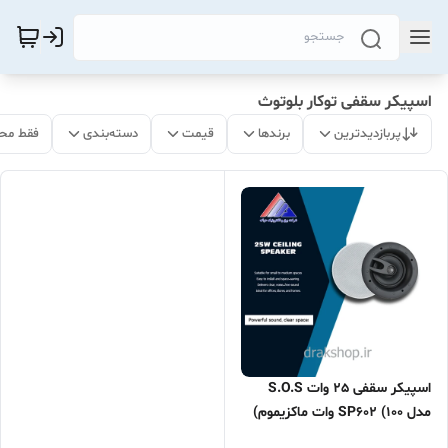
اسپیکر سقفی توکار بلوتوث
پربازدیدترین
برندها
قیمت
دسته‌بندی
فقط مح
اسپیکر سقفی 25 وات S.O.S
مدل SP602 (100 وات ماکزیموم)