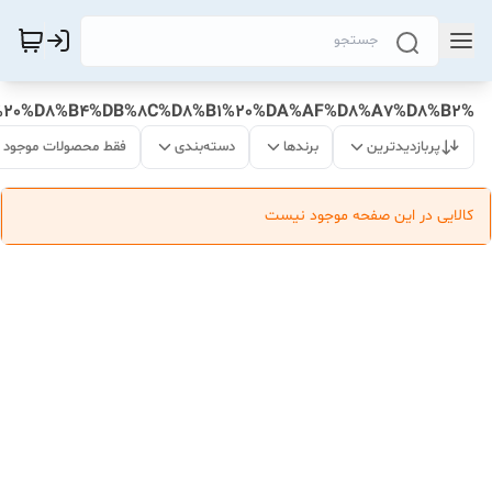
%DA%A9%D9%86%D8%AA%D8%B1%D9%84%D8%B1%20%D8%B4%DB%8C%D8%B1%20%DA%AF%D8%A7%D8%B2
پربازدیدترین
برندها
دسته‌بندی
فقط محصولات موجود
کالایی در این صفحه موجود نیست