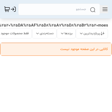
%2520%25DA%25AF%25D8%25A7%25D8%25B2%2520moes
پربازدیدترین
برندها
دسته‌بندی
فقط محصولات موجود
کالایی در این صفحه موجود نیست