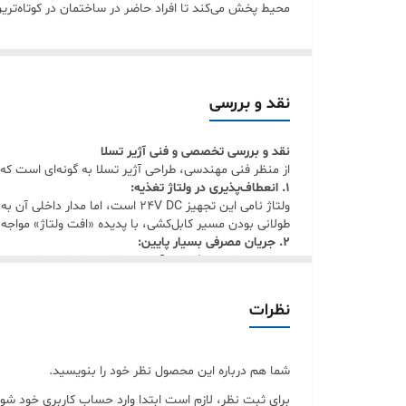
محیط پخش می‌کند تا افراد حاضر در ساختمان در کوتاه‌تری
قدرت خروجی صدا
وجود آژیر مناسب در یک
سیستم اعلام حریق
متعارف اهمیت
حداکثر رطوبت محیطی
کند. مدل S-111 از برند تسلا برای پروژه‌هایی طراحی شده که به یک آژیر 24 ولت ساده، کاربردی و سازگار با تجهیزات متعارف نیاز دارند.
نحوه عملکرد آژیر تسلا S-111 در سیستم اعلام حریق
نقد و بررسی
این آژیر به‌صورت مستقل عمل نمی‌کند و بخشی از مجموعه
نقد و بررسی تخصصی و فنی آژیر تسلا
خطر را به
پنل اعلام حریق متعارف
ارسال می‌کنند. سپس پن
از منظر فنی مهندسی، طراحی آژیر تسلا به گونه‌ای است که ب
به همین دلیل، هنگام انتخاب آژیر باید به نوع پنل، ولت
۱. انعطاف‌پذیری در ولتاژ تغذیه:
دقیق‌تر و مطمئن‌تر در شرایط اضطراری می‌شود.
طولانی بودن مسیر کابل‌کشی، با پدیده «افت ولتاژ» مواجه 
ویژگی‌های آژیر اعلام حریق تسلا مدل S-111
۲. جریان مصرفی بسیار پایین:
ولتاژ کاری 24 ولت
خروجی آژیر (Sounder Circuit) قرار دهند، بدون اینکه به منبع تغذیه پنل مرکزی فشار مضاعفی وارد شود.
۳. مقاومت در برابر شرایط محیطی:
این مدل با ولتاژ 24 ولت کار می‌کند که یک
نظرات
این تج
قابل پیش‌بینی‌تر باشد.
انبارها) کاملاً بلامانع است.
هشدار صوتی واضح و قابل تشخیص
شما هم درباره این محصول نظر خود را بنویسید.
وظیفه اصلی این آژیر، ایجاد هشدار صوتی در زمان دریافت 
برای ثبت نظر، لازم است ابتدا وارد حساب کاربری خود شوی