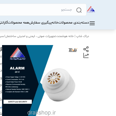
دسته‌بندی محصولات
خانه
پیگیری سفارش
همه محصولات
گاران
دراک‌ شاپ | خانه هوشمند،تجهیزات صوتی ، ایمنی و امنیتی ساختمان
/
سیس
آژ
4V
بر
دس
ول
جر
کا
شم
تح
نم
ر
شن