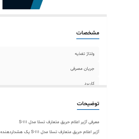
ق
حد
مشخصات
ولتاژ تغذیه
جریان مصرفی
کاربرد
شماره استاندارد ملی
توضیحات
تحت استاندارد
معرفی آژیر اعلام حریق متعارف تسلا مدل S-111
رنگ