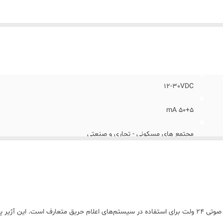
درت خروجی صدا
:
85db
اکثر رطوبت محیطی
:
90 درصد (بدون میعان)
12-30VDC
50+5 mA
مجتمع های مسکونی - تجاری و صنعتی
ISIRI 18687-3
EN54-3 2000
سفید
آژیر اعلام حریق متعارف تسلا مدل S-111 یک هشداردهنده صوتی 24 ولت برای استفاده در سیستم‌های اعلام حر