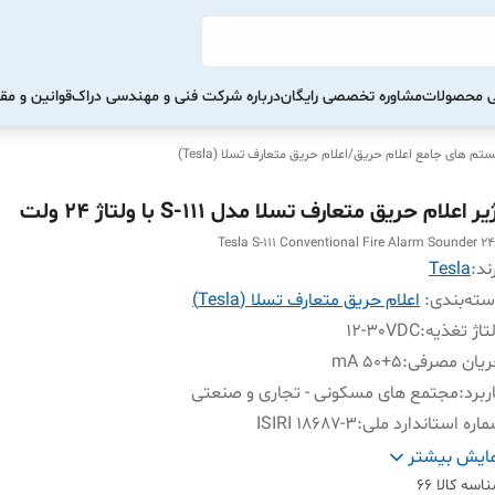
تی محصولات
مشاوره تخصصی رایگان
درباره شرکت فنی و مهندسی دراک
قوانین و مق
تم های جامع اعلام حریق
/
اعلام حریق متعارف تسلا (Tesla)
یر اعلام حریق متعارف تسلا مدل S-111 با ولتاژ 24 ولت
Tesla S-111 Conventional Fire Alarm Sounder 2
ند:
Tesla
ته‌بندی
:
اعلام حریق متعارف تسلا (Tesla)
تاژ تغذیه
:
12-30VDC
یان مصرفی
:
50+5 mA
ربرد
:
مجتمع های مسکونی - تجاری و صنعتی
اره استاندارد ملی
:
ISIRI 18687-3
ت استاندارد
:
EN54-3 2000
ایش بیشتر
نگ
:
سفید
اسه کالا
66